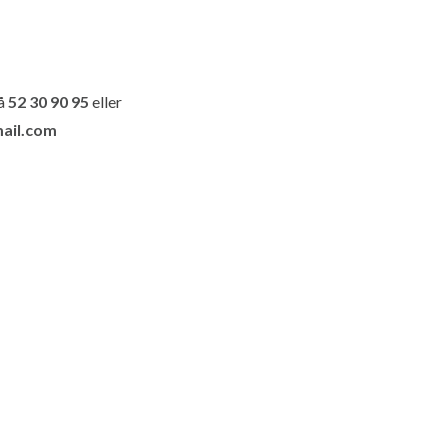
på
52 30 90 95
eller
ail.com