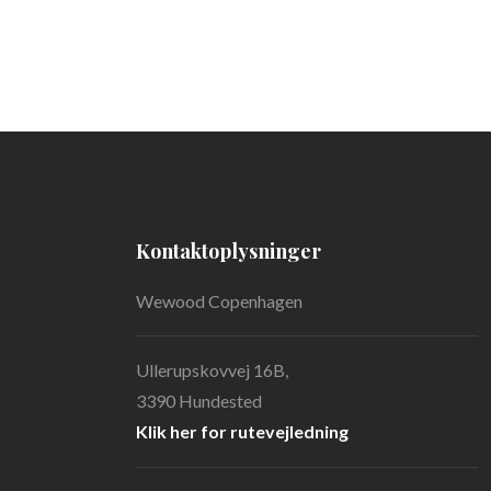
Kontakt​oplysninger
​Wewood Copenhagen​
Ullerupskovvej 16B,
​3390 Hundested
Klik her for rutevejledning