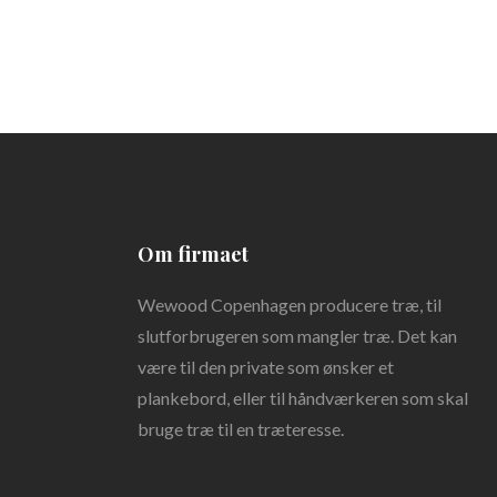
Om ​firmaet
Wewood Copenhagen producere træ, til
slutforbrugeren som mangler træ. Det kan
være til den private som ønsker et
plankebord, eller til håndværkeren som skal
bruge træ til en træteresse.